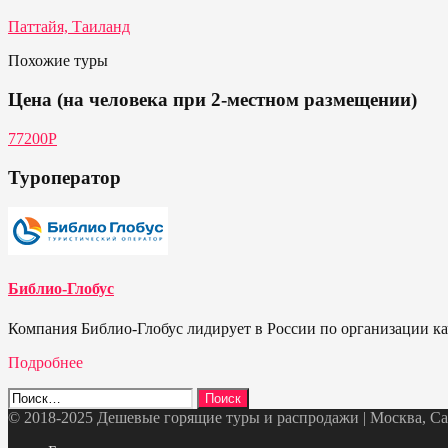
Паттайя, Таиланд
Похожие туры
Цена (на человека при 2-местном размещении)
77200Р
Туроператор
Библио-Глобус
Компания Библио-Глобус лидирует в России по организации кач
Подробнее
Найти:
© 2018-2025 Дешевые горящие туры и распродажи | Москва, Санк
Telegram
VK
OK
Twitter