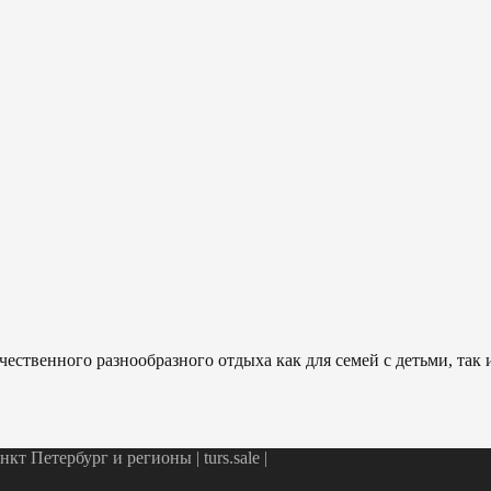
ественного разнообразного отдыха как для семей с детьми, так
т Петербург и регионы | turs.sale
|