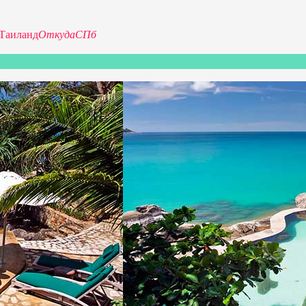
Таиланд
Откуда
СПб