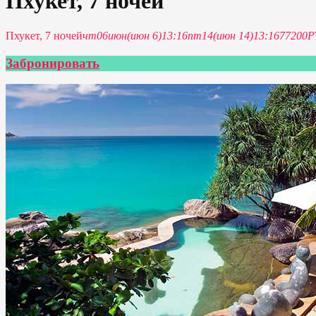
Пхукет, 7 ночей
Пхукет, 7 ночей
чт
06
июн
(июн 6)
13:16
пт
14
(июн 14)
13:16
77200Р
Забронировать