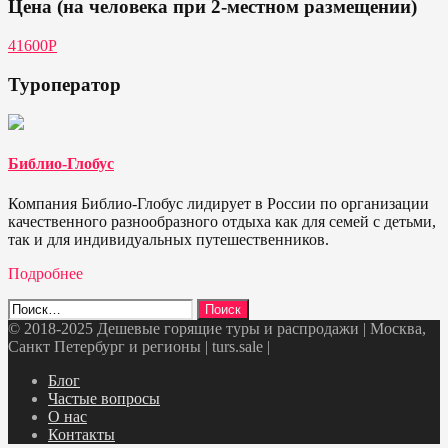
Цена (на человека при 2-местном размещении)
41600Р
Туроператор
Библио-Глобус
Компания Библио-Глобус лидирует в России по организации
качественного разнообразного отдыха как для семей с детьми,
так и для индивидуальных путешественников.
Подробнее
Найти:
© 2018-2025 Дешевые горящие туры и распродажи | Москва,
Санкт Петербург и регионы | turs.sale
|
Telegram
VK
OK
Twitter
Блог
Частые вопросы
О нас
Контакты