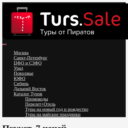
Skip
to
content
Поиск и бронирование туров онлайн от всех туроператоров.
Горящие туры из Москвы, Спб и Регионов 2025 ✈ Turs.sale
Низкие цены на путевки 3-7-10 ночей все включено, отдых на
Москва
море. Распродажа экскурсионных и горнолыжных туров.
Санкт-Петербург
Обновление каждый день. Официальный сайт Тур Сейл
ЦФО и СЗФО
Урал
Поволжье
ЮФО
Сибирь
Дальний Восток
Каталог Туров
Промокоды
Перелет+Отель
Туры на новый год и рождество
Туры на майские праздники
Telegram
VK
OK
Twitter