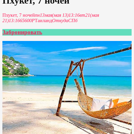
Пхукет, 7 ночей
Пхукет, 7 ночей
пн
13
мая
(мая 13)
13:16
вт
21
(мая
21)
13:16
65600Р
Таиланд
Откуда
СПб
Забронировать