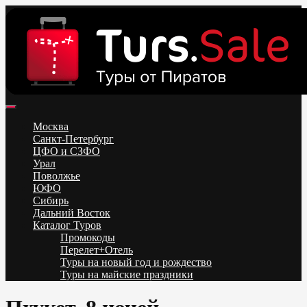
Skip
to
content
Поиск и бронирование туров онлайн от всех туроператоров.
Горящие туры из Москвы, Спб и Регионов 2025 ✈ Turs.sale
Низкие цены на путевки 3-7-10 ночей все включено, отдых на
Москва
море. Распродажа экскурсионных и горнолыжных туров.
Санкт-Петербург
Обновление каждый день. Официальный сайт Тур Сейл
ЦФО и СЗФО
Урал
Поволжье
ЮФО
Сибирь
Дальний Восток
Каталог Туров
Промокоды
Перелет+Отель
Туры на новый год и рождество
Туры на майские праздники
Telegram
VK
OK
Twitter