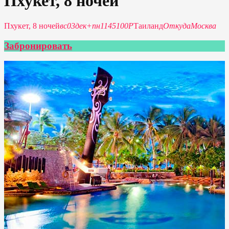
Пхукет, 8 ночей
Пхукет, 8 ночей
вс
03
дек
+
пн
11
45100Р
Таиланд
Откуда
Москва
Забронировать