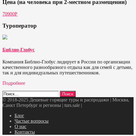
Цена (на человека при 2-местном размещении)
70900Р
Туроператор
Библио-Глобус
Компания Библио-Глобус лидирует в России по организации
качественного разнообразного отдыха как для семей с детьми,
так и для индивидуальных путешественников.
Подробнее
Найти:
© 2018-2025 Дешевые горящие туры и распродажи | Москва,
Санкт Петербург и регионы | turs.sale
|
Telegram
VK
OK
Twitter
Блог
Частые вопросы
О нас
Контакты