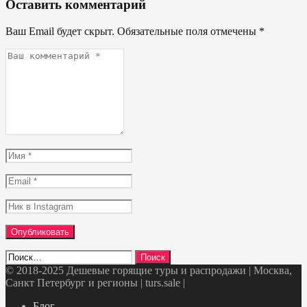
Оставить комментарий
Ваш Email будет скрыт. Обязательные поля отмечены
*
Ваш
комментарий
*
Имя
*
Email
*
Ник
в
Instagram
Найти:
© 2018-2025 Дешевые горящие туры и распродажи | Москва,
Санкт Петербург и регионы | turs.sale
|
Telegram
VK
OK
Twitter
Блог