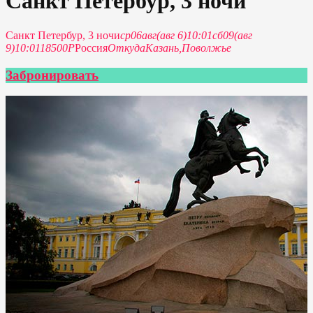
Санкт Петербур, 3 ночи
Санкт Петербур, 3 ночи
ср
06
авг
(авг 6)
10:01
сб
09
(авг
9)
10:01
18500Р
Россия
Откуда
Казань,
Поволжье
Забронировать