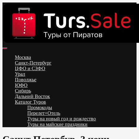
Skip
to
content
Поиск и бронирование туров онлайн от всех туроператоров.
Горящие туры из Москвы, Спб и Регионов 2025 ✈ Turs.sale
Низкие цены на путевки 3-7-10 ночей все включено, отдых на
Москва
море. Распродажа экскурсионных и горнолыжных туров.
Санкт-Петербург
Обновление каждый день. Официальный сайт Тур Сейл
ЦФО и СЗФО
Урал
Поволжье
ЮФО
Сибирь
Дальний Восток
Каталог Туров
Промокоды
Перелет+Отель
Туры на новый год и рождество
Туры на майские праздники
Telegram
VK
OK
Twitter