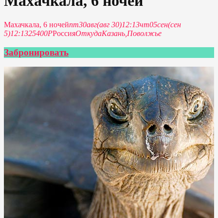
Махачкала, 6 ночей
Махачкала, 6 ночей
пт
30
авг
(авг 30)
12:13
чт
05
сен
(сен
5)
12:13
25400Р
Россия
Откуда
Казань,
Поволжье
Забронировать