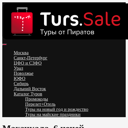
Skip
to
content
Поиск и бронирование туров онлайн от всех туроператоров.
Горящие туры из Москвы, Спб и Регионов 2025 ✈ Turs.sale
Низкие цены на путевки 3-7-10 ночей все включено, отдых на
Москва
море. Распродажа экскурсионных и горнолыжных туров.
Санкт-Петербург
Обновление каждый день. Официальный сайт Тур Сейл
ЦФО и СЗФО
Урал
Поволжье
ЮФО
Сибирь
Дальний Восток
Каталог Туров
Промокоды
Перелет+Отель
Туры на новый год и рождество
Туры на майские праздники
Telegram
VK
OK
Twitter