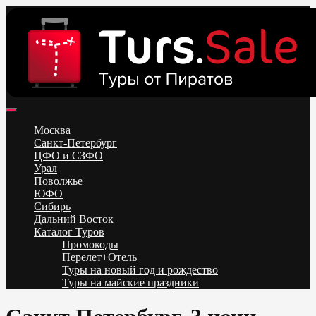
Skip
to
content
Поиск и бронирование туров онлайн от всех туроператоров.
Горящие туры из Москвы, Спб и Регионов 2025 ✈ Turs.sale
Низкие цены на путевки 3-7-10 ночей все включено, отдых на
Москва
море. Распродажа экскурсионных и горнолыжных туров.
Санкт-Петербург
Обновление каждый день. Официальный сайт Тур Сейл
ЦФО и СЗФО
Урал
Поволжье
ЮФО
Сибирь
Дальний Восток
Каталог Туров
Промокоды
Перелет+Отель
Туры на новый год и рождество
Туры на майские праздники
Telegram
VK
OK
Twitter