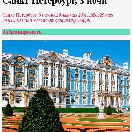
Санкт Петербург, 3 ночи
Санкт Петербург, 3 ночи
вс
26
мая
(мая 26)
11:38
ср
29
(мая
29)
11:38
11700Р
Россия
Откуда
Омск,
Сибирь
Забронировать