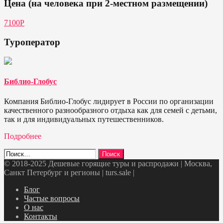
Цена (на человека при 2-местном размещении)
7100Р
Туроператор
Библио-Глобус
Компания Библио-Глобус лидирует в России по организации
качественного разнообразного отдыха как для семей с детьми,
так и для индивидуальных путешественников.
Подробнее
Найти:
© 2018-2025 Дешевые горящие туры и распродажи | Москва,
Санкт Петербург и регионы | turs.sale
|
Telegram
VK
OK
Twitter
Блог
Частые вопросы
О нас
Контакты