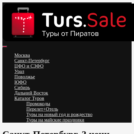
Skip
to
content
Поиск и бронирование туров онлайн от всех туроператоров.
Горящие туры из Москвы, Спб и Регионов 2025 ✈ Turs.sale
Низкие цены на путевки 3-7-10 ночей все включено, отдых на
Москва
море. Распродажа экскурсионных и горнолыжных туров.
Санкт-Петербург
Обновление каждый день. Официальный сайт Тур Сейл
ЦФО и СЗФО
Урал
Поволжье
ЮФО
Сибирь
Дальний Восток
Каталог Туров
Промокоды
Перелет+Отель
Туры на новый год и рождество
Туры на майские праздники
Telegram
VK
OK
Twitter