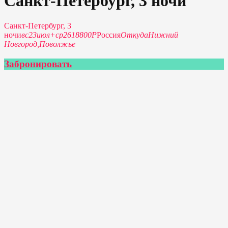
Санкт-Петербург, 3 ночи
Санкт-Петербург, 3
ночи
вс
23
июл
+
ср
26
18800Р
Россия
Откуда
Нижний
Новгород,
Поволжье
Забронировать