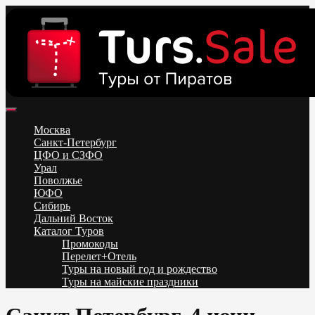
Skip
to
content
Поиск и бронирование туров онлайн от всех туроператоров.
Горящие туры из Москвы, Спб и Регионов 2025 ✈ Turs.sale
Низкие цены на путевки 3-7-10 ночей все включено, отдых на
Москва
море. Распродажа экскурсионных и горнолыжных туров.
Санкт-Петербург
Обновление каждый день. Официальный сайт Тур Сейл
ЦФО и СЗФО
Урал
Поволжье
ЮФО
Сибирь
Дальний Восток
Каталог Туров
Промокоды
Перелет+Отель
Туры на новый год и рождество
Туры на майские праздники
Telegram
VK
OK
Twitter