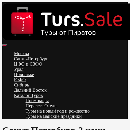
Skip
to
content
Поиск и бронирование туров онлайн от всех туроператоров.
Горящие туры из Москвы, Спб и Регионов 2025 ✈ Turs.sale
Низкие цены на путевки 3-7-10 ночей все включено, отдых на
Москва
море. Распродажа экскурсионных и горнолыжных туров.
Санкт-Петербург
Обновление каждый день. Официальный сайт Тур Сейл
ЦФО и СЗФО
Урал
Поволжье
ЮФО
Сибирь
Дальний Восток
Каталог Туров
Промокоды
Перелет+Отель
Туры на новый год и рождество
Туры на майские праздники
Telegram
VK
OK
Twitter