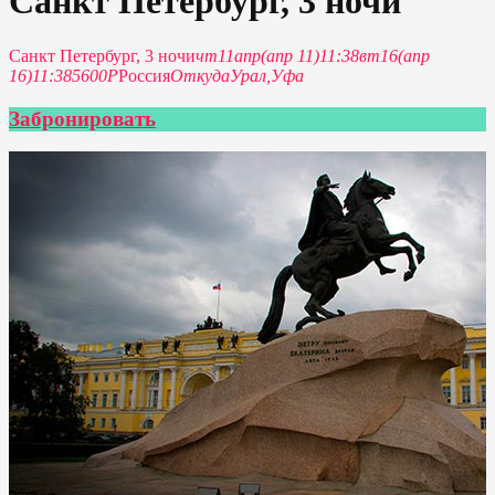
Санкт Петербург, 3 ночи
Санкт Петербург, 3 ночи
чт
11
апр
(апр 11)
11:38
вт
16
(апр
16)
11:38
5600Р
Россия
Откуда
Урал,
Уфа
Забронировать