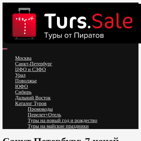
Skip
to
content
Поиск и бронирование туров онлайн от всех туроператоров.
Горящие туры из Москвы, Спб и Регионов 2025 ✈ Turs.sale
Низкие цены на путевки 3-7-10 ночей все включено, отдых на
Москва
море. Распродажа экскурсионных и горнолыжных туров.
Санкт-Петербург
Обновление каждый день. Официальный сайт Тур Сейл
ЦФО и СЗФО
Урал
Поволжье
ЮФО
Сибирь
Дальний Восток
Каталог Туров
Промокоды
Перелет+Отель
Туры на новый год и рождество
Туры на майские праздники
Telegram
VK
OK
Twitter