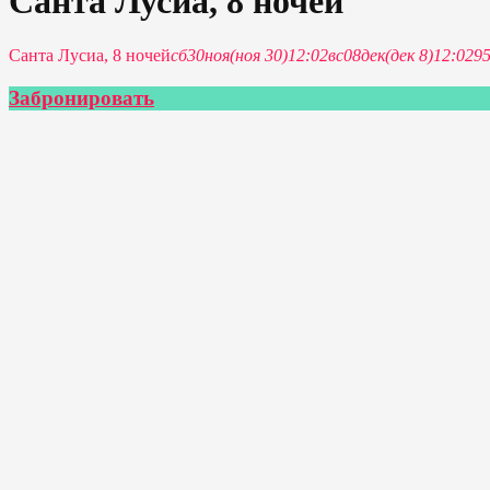
Санта Лусиа, 8 ночей
Санта Лусиа, 8 ночей
сб
30
ноя
(ноя 30)
12:02
вс
08
дек
(дек 8)
12:02
9
Забронировать