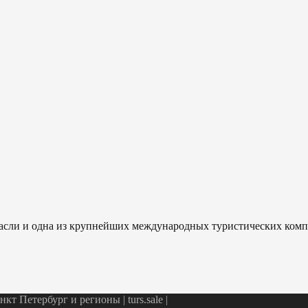
отрасли и одна из крупнейших международных туристических ком
т Петербург и регионы | turs.sale
|