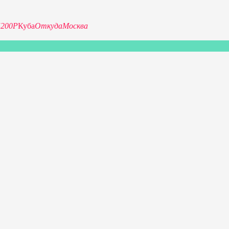
5200Р
Куба
Откуда
Москва