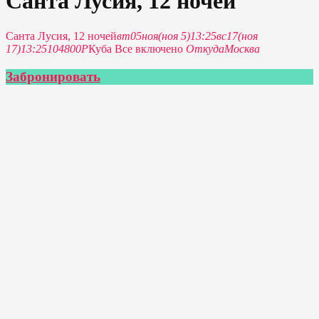
Санта Лусия, 12 ночей
Санта Лусия, 12 ночей
вт
05
ноя
(ноя 5)
13:25
вс
17
(ноя
17)
13:25
104800Р
Куба Все включено
Откуда
Москва
Забронировать