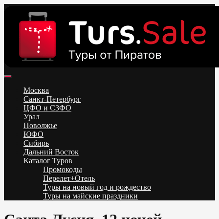
Skip
to
content
Поиск и бронирование туров онлайн от всех туроператоров.
Горящие туры из Москвы, Спб и Регионов 2025 ✈ Turs.sale
Низкие цены на путевки 3-7-10 ночей все включено, отдых на
Москва
море. Распродажа экскурсионных и горнолыжных туров.
Санкт-Петербург
Обновление каждый день. Официальный сайт Тур Сейл
ЦФО и СЗФО
Урал
Поволжье
ЮФО
Сибирь
Дальний Восток
Каталог Туров
Промокоды
Перелет+Отель
Туры на новый год и рождество
Туры на майские праздники
Telegram
VK
OK
Twitter