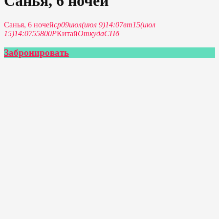
Санья, 6 ночей
Санья, 6 ночей
ср
09
июл
(июл 9)
14:07
вт
15
(июл
15)
14:07
55800P
Китай
Откуда
СПб
Забронировать