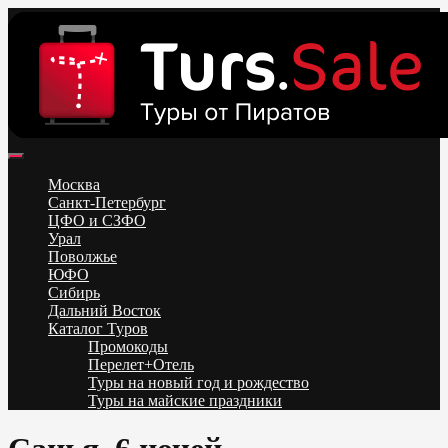
Skip
to
content
Поиск и бронирование туров онлайн от всех туроператоров.
Горящие туры из Москвы, Спб и Регионов 2025 ✈ Turs.sale
Низкие цены на путевки 3-7-10 ночей все включено, отдых на
Москва
море. Распродажа экскурсионных и горнолыжных туров.
Санкт-Петербург
Обновление каждый день. Официальный сайт Тур Сейл
ЦФО и СЗФО
Урал
Поволжье
ЮФО
Сибирь
Дальний Восток
Каталог Туров
Промокоды
Перелет+Отель
Туры на новый год и рождество
Туры на майские праздники
Telegram
VK
OK
Twitter