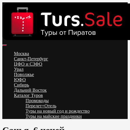
Skip
to
content
Поиск и бронирование туров онлайн от всех туроператоров.
Горящие туры из Москвы, Спб и Регионов 2025 ✈ Turs.sale
Низкие цены на путевки 3-7-10 ночей все включено, отдых на
Москва
море. Распродажа экскурсионных и горнолыжных туров.
Санкт-Петербург
Обновление каждый день. Официальный сайт Тур Сейл
ЦФО и СЗФО
Урал
Поволжье
ЮФО
Сибирь
Дальний Восток
Каталог Туров
Промокоды
Перелет+Отель
Туры на новый год и рождество
Туры на майские праздники
Telegram
VK
OK
Twitter