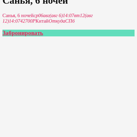
Санья, 6 ночей
Санья, 6 ночей
ср
06
авг
(авг 6)
14:07
вт
12
(авг
12)
14:07
42700P
Китай
Откуда
СПб
Забронировать