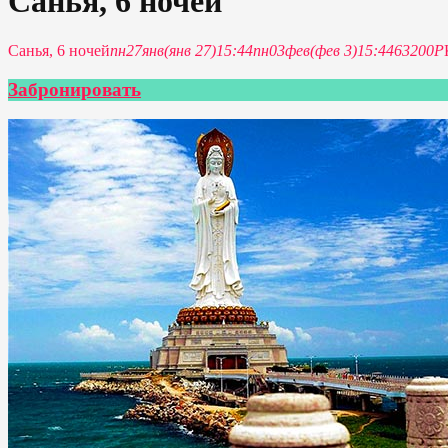
Санья, 6 ночей
Санья, 6 ночей
пн
27
янв
(янв 27)
15:44
пн
03
фев
(фев 3)
15:44
63200Р
Забронировать