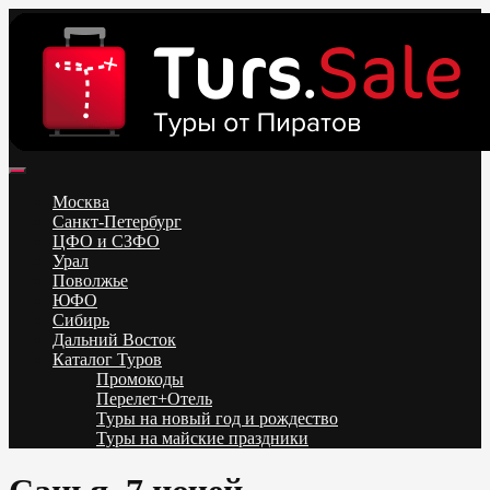
Skip
to
content
Поиск и бронирование туров онлайн от всех туроператоров.
Горящие туры из Москвы, Спб и Регионов 2025 ✈ Turs.sale
Низкие цены на путевки 3-7-10 ночей все включено, отдых на
Москва
море. Распродажа экскурсионных и горнолыжных туров.
Санкт-Петербург
Обновление каждый день. Официальный сайт Тур Сейл
ЦФО и СЗФО
Урал
Поволжье
ЮФО
Сибирь
Дальний Восток
Каталог Туров
Промокоды
Перелет+Отель
Туры на новый год и рождество
Туры на майские праздники
Telegram
VK
OK
Twitter