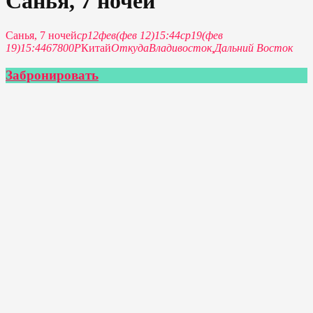
Санья, 7 ночей
Санья, 7 ночей
ср
12
фев
(фев 12)
15:44
ср
19
(фев
19)
15:44
67800Р
Китай
Откуда
Владивосток,
Дальний Восток
Забронировать