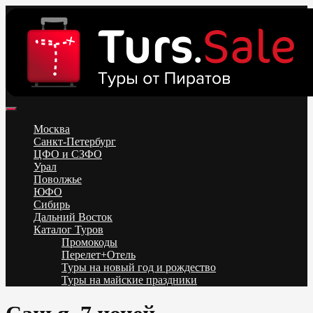
Skip
to
content
Поиск и бронирование туров онлайн от всех туроператоров.
Горящие туры из Москвы, Спб и Регионов 2025 ✈ Turs.sale
Низкие цены на путевки 3-7-10 ночей все включено, отдых на
Москва
море. Распродажа экскурсионных и горнолыжных туров.
Санкт-Петербург
Обновление каждый день. Официальный сайт Тур Сейл
ЦФО и СЗФО
Урал
Поволжье
ЮФО
Сибирь
Дальний Восток
Каталог Туров
Промокоды
Перелет+Отель
Туры на новый год и рождество
Туры на майские праздники
Telegram
VK
OK
Twitter