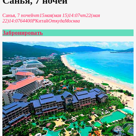
Санья, 7 ночей
Санья, 7 ночей
чт
15
мая
(мая 15)
14:07
чт
22
(мая
22)
14:07
64400P
Китай
Откуда
Москва
Забронировать