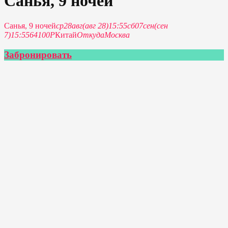
Санья, 9 ночей
Санья, 9 ночей
ср
28
авг
(авг 28)
15:55
сб
07
сен
(сен
7)
15:55
64100Р
Китай
Откуда
Москва
Забронировать