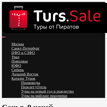
Skip
to
content
Поиск и бронирование туров онлайн от всех туроператоров.
Горящие туры из Москвы, Спб и Регионов 2025 ✈ Turs.sale
Низкие цены на путевки 3-7-10 ночей все включено, отдых на
Москва
море. Распродажа экскурсионных и горнолыжных туров.
Санкт-Петербург
Обновление каждый день. Официальный сайт Тур Сейл
ЦФО и СЗФО
Урал
Поволжье
ЮФО
Сибирь
Дальний Восток
Каталог Туров
Промокоды
Перелет+Отель
Туры на новый год и рождество
Туры на майские праздники
Telegram
VK
OK
Twitter