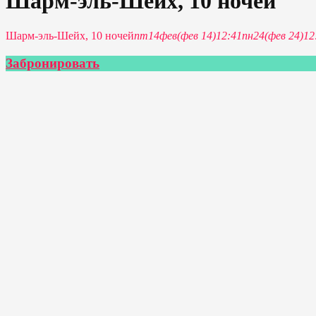
Шарм-эль-Шейх, 10 ночей
Шарм-эль-Шейх, 10 ночей
пт
14
фев
(фев 14)
12:41
пн
24
(фев 24)
12
Забронировать