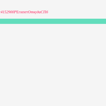
:41
52900Р
Египет
Откуда
СПб