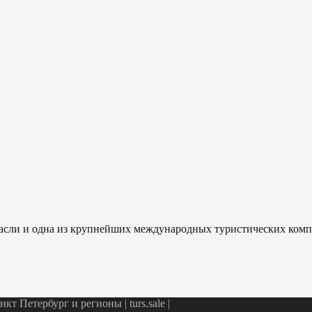
отрасли и одна из крупнейших международных туристических ком
т Петербург и регионы | turs.sale
|