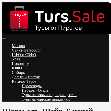
Skip
to
content
Поиск и бронирование туров онлайн от всех туроператоров.
Горящие туры из Москвы, Спб и Регионов 2025 ✈ Turs.sale
Низкие цены на путевки 3-7-10 ночей все включено, отдых на
Москва
море. Распродажа экскурсионных и горнолыжных туров.
Санкт-Петербург
Обновление каждый день. Официальный сайт Тур Сейл
ЦФО и СЗФО
Урал
Поволжье
ЮФО
Сибирь
Дальний Восток
Каталог Туров
Промокоды
Перелет+Отель
Туры на новый год и рождество
Туры на майские праздники
Telegram
VK
OK
Twitter