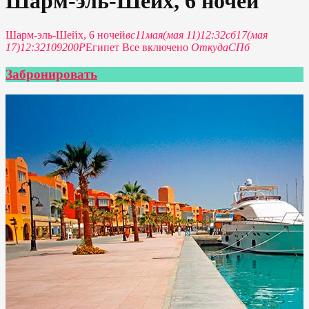
Шарм-эль-Шейх, 6 ночей
Шарм-эль-Шейх, 6 ночей
вс
11
мая
(мая 11)
12:32
сб
17
(мая
17)
12:32
109200P
Египет Все включено
Откуда
СПб
Забронировать