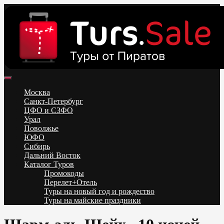
Skip
to
content
Поиск и бронирование туров онлайн от всех туроператоров.
Горящие туры из Москвы, Спб и Регионов 2025 ✈ Turs.sale
Низкие цены на путевки 3-7-10 ночей все включено, отдых на
Москва
море. Распродажа экскурсионных и горнолыжных туров.
Санкт-Петербург
Обновление каждый день. Официальный сайт Тур Сейл
ЦФО и СЗФО
Урал
Поволжье
ЮФО
Сибирь
Дальний Восток
Каталог Туров
Промокоды
Перелет+Отель
Туры на новый год и рождество
Туры на майские праздники
Telegram
VK
OK
Twitter