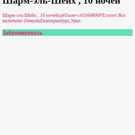
Шарм-эль-Шейх , 10 ночей
Шарм-эль-Шейх , 10 ночей
ср
01
ноя
+
сб
11
64800Р
Египет Все
включено
Откуда
Екатеринбург,
Урал
Забронировать