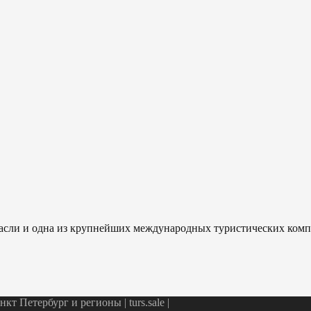
отрасли и одна из крупнейших международных туристических ком
т Петербург и регионы | turs.sale
|