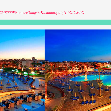
32
48000P
Египет
Откуда
Калининград,
ЦФО/СЗФО