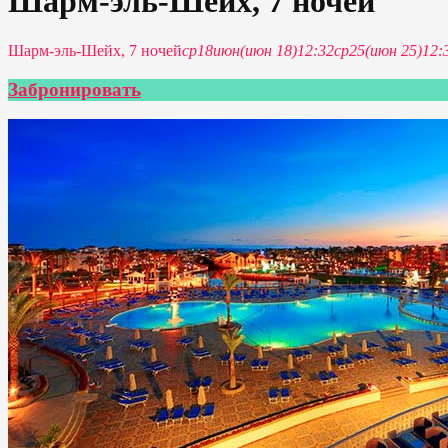
Шарм-эль-Шейх, 7 ночей
Шарм-эль-Шейх, 7 ночей
ср
18
июн
(июн 18)
12:32
ср
25
(июн 25)
12:
Забронировать