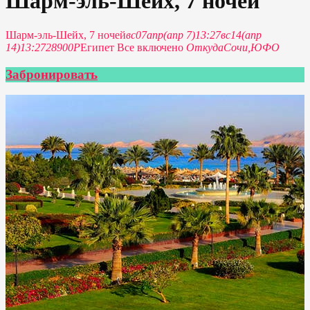
Шарм-эль-Шейх, 7 ночей
Шарм-эль-Шейх, 7 ночей
вс
07
апр
(апр 7)
13:27
вс
14
(апр
14)
13:27
28900Р
Египет Все включено
Откуда
Сочи,
ЮФО
Забронировать