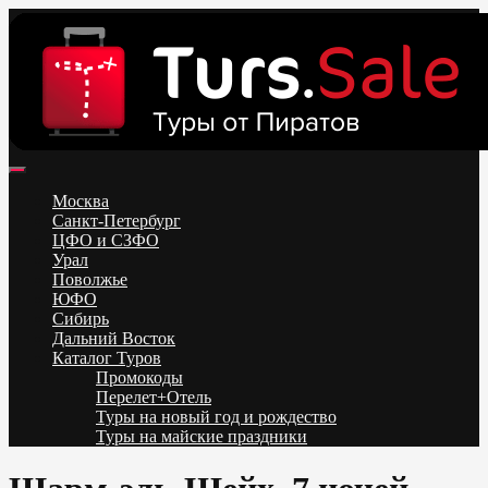
Skip
to
content
Поиск и бронирование туров онлайн от всех туроператоров.
Горящие туры из Москвы, Спб и Регионов 2025 ✈ Turs.sale
Низкие цены на путевки 3-7-10 ночей все включено, отдых на
Москва
море. Распродажа экскурсионных и горнолыжных туров.
Санкт-Петербург
Обновление каждый день. Официальный сайт Тур Сейл
ЦФО и СЗФО
Урал
Поволжье
ЮФО
Сибирь
Дальний Восток
Каталог Туров
Промокоды
Перелет+Отель
Туры на новый год и рождество
Туры на майские праздники
Telegram
VK
OK
Twitter