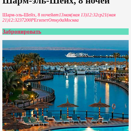
Шарм-эль-Шейх, 8 ночей
Шарм-эль-Шейх, 8 ночей
вт
13
мая
(мая 13)
12:32
ср
21
(мая
21)
12:32
37200P
Египет
Откуда
Москва
Забронировать