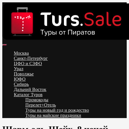
Skip
to
content
Поиск и бронирование туров онлайн от всех туроператоров.
Горящие туры из Москвы, Спб и Регионов 2025 ✈ Turs.sale
Низкие цены на путевки 3-7-10 ночей все включено, отдых на
Москва
море. Распродажа экскурсионных и горнолыжных туров.
Санкт-Петербург
Обновление каждый день. Официальный сайт Тур Сейл
ЦФО и СЗФО
Урал
Поволжье
ЮФО
Сибирь
Дальний Восток
Каталог Туров
Промокоды
Перелет+Отель
Туры на новый год и рождество
Туры на майские праздники
Telegram
VK
OK
Twitter