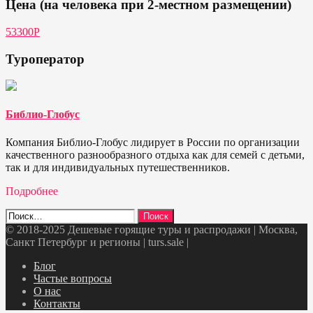
Цена (на человека при 2-местном размещении)
53300P
Туроператор
Библио-Глобус
Компания Библио-Глобус лидирует в России по организации
качественного разнообразного отдыха как для семей с детьми,
так и для индивидуальных путешественников.
Подробнее
Найти:
© 2018-2025 Дешевые горящие туры и распродажи | Москва,
Санкт Петербург и регионы | turs.sale
|
Telegram
VK
OK
Twitter
Блог
Частые вопросы
О нас
Контакты