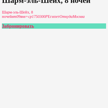
Шарм-эль-Шейх, 8 ночей
Шарм-эль-Шейх, 8
ночей
вт
09
янв
+
ср
17
50300Р
Египет
Откуда
Москва
Забронировать