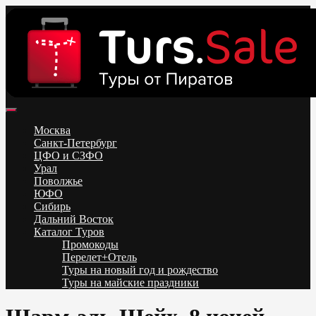
Skip
to
content
Поиск и бронирование туров онлайн от всех туроператоров.
Горящие туры из Москвы, Спб и Регионов 2025 ✈ Turs.sale
Низкие цены на путевки 3-7-10 ночей все включено, отдых на
Москва
море. Распродажа экскурсионных и горнолыжных туров.
Санкт-Петербург
Обновление каждый день. Официальный сайт Тур Сейл
ЦФО и СЗФО
Урал
Поволжье
ЮФО
Сибирь
Дальний Восток
Каталог Туров
Промокоды
Перелет+Отель
Туры на новый год и рождество
Туры на майские праздники
Telegram
VK
OK
Twitter