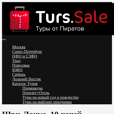
Skip
to
content
Поиск и бронирование туров онлайн от всех туроператоров.
Горящие туры из Москвы, Спб и Регионов 2025 ✈ Turs.sale
Низкие цены на путевки 3-7-10 ночей все включено, отдых на
Москва
море. Распродажа экскурсионных и горнолыжных туров.
Санкт-Петербург
Обновление каждый день. Официальный сайт Тур Сейл
ЦФО и СЗФО
Урал
Поволжье
ЮФО
Сибирь
Дальний Восток
Каталог Туров
Промокоды
Перелет+Отель
Туры на новый год и рождество
Туры на майские праздники
Telegram
VK
OK
Twitter