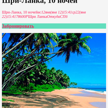
Шри-Ланка, 10 ночей
Шри-Ланка, 10 ночей
вс
12
янв
(янв 12)
15:41
ср
22
(янв
22)
15:41
78600Р
Шри Ланка
Откуда
СПб
Забронировать