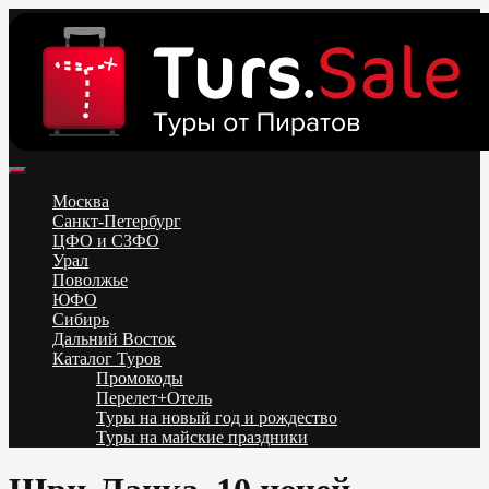
Skip
to
content
Поиск и бронирование туров онлайн от всех туроператоров.
Горящие туры из Москвы, Спб и Регионов 2025 ✈ Turs.sale
Низкие цены на путевки 3-7-10 ночей все включено, отдых на
Москва
море. Распродажа экскурсионных и горнолыжных туров.
Санкт-Петербург
Обновление каждый день. Официальный сайт Тур Сейл
ЦФО и СЗФО
Урал
Поволжье
ЮФО
Сибирь
Дальний Восток
Каталог Туров
Промокоды
Перелет+Отель
Туры на новый год и рождество
Туры на майские праздники
Telegram
VK
OK
Twitter