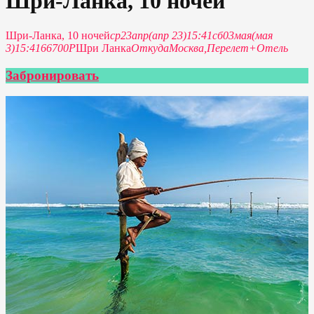
Шри-Ланка, 10 ночей
Шри-Ланка, 10 ночей
ср
23
апр
(апр 23)
15:41
сб
03
мая
(мая
3)
15:41
66700Р
Шри Ланка
Откуда
Москва,
Перелет+Отель
Забронировать