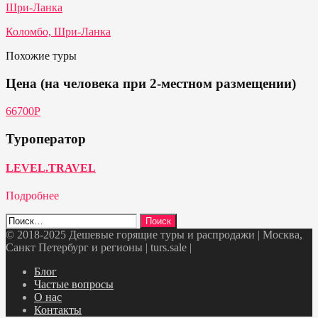
Шри-Ланка
Коломбо, Шри-Ланка
Похожие туры
Цена (на человека при 2-местном размещении)
66700Р
Туроператор
LEVEL.TRAVEL
Подробнее
Найти:
© 2018-2025 Дешевые горящие туры и распродажи | Москва,
Санкт Петербург и регионы | turs.sale
|
Telegram
VK
OK
Twitter
Блог
Частые вопросы
О нас
Контакты