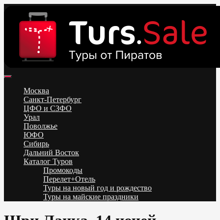
Skip
to
content
Поиск и бронирование туров онлайн от всех туроператоров.
Горящие туры из Москвы, Спб и Регионов 2025 ✈ Turs.sale
Низкие цены на путевки 3-7-10 ночей все включено, отдых на
Москва
море. Распродажа экскурсионных и горнолыжных туров.
Санкт-Петербург
Обновление каждый день. Официальный сайт Тур Сейл
ЦФО и СЗФО
Урал
Поволжье
ЮФО
Сибирь
Дальний Восток
Каталог Туров
Промокоды
Перелет+Отель
Туры на новый год и рождество
Туры на майские праздники
Telegram
VK
OK
Twitter