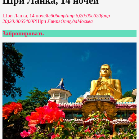
Шри Ланка, 14 ночей
Шри Ланка, 14 ночей
сб
06
апр
(апр 6)
20:00
сб
20
(апр
20)
20:00
65400Р
Шри Ланка
Откуда
Москва
Забронировать