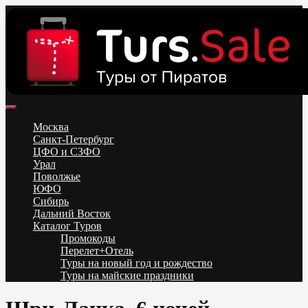
Skip
to
content
Поиск и бронирование туров онлайн от всех туроператоров.
Горящие туры из Москвы, Спб и Регионов 2025 ✈ Turs.sale
Низкие цены на путевки 3-7-10 ночей все включено, отдых на
Москва
море. Распродажа экскурсионных и горнолыжных туров.
Санкт-Петербург
Обновление каждый день. Официальный сайт Тур Сейл
ЦФО и СЗФО
Урал
Поволжье
ЮФО
Сибирь
Дальний Восток
Каталог Туров
Промокоды
Перелет+Отель
Туры на новый год и рождество
Туры на майские праздники
Telegram
VK
OK
Twitter