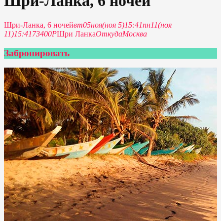
Шри-Ланка, 6 ночей
Шри-Ланка, 6 ночей
вт
05
ноя
(ноя 5)
15:41
пн
11
(ноя
11)
15:41
73400Р
Шри Ланка
Откуда
Москва
Забронировать