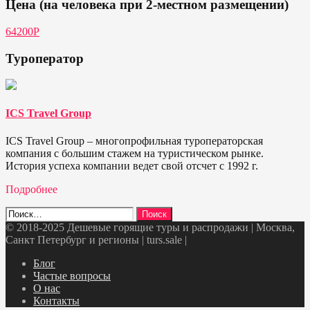
Цена (на человека при 2-местном размещении)
64200P
Туроператор
ICS Travel Group
ICS Travel Group – многопрофильная туроператорская
компания с большим стажем на туристическом рынке.
История успеха компании ведет свой отсчет с 1992 г.
Подробнее
Найти:
© 2018-2025 Дешевые горящие туры и распродажи | Москва,
Санкт Петербург и регионы | turs.sale
|
Telegram
VK
OK
Twitter
Блог
Частые вопросы
О нас
Контакты