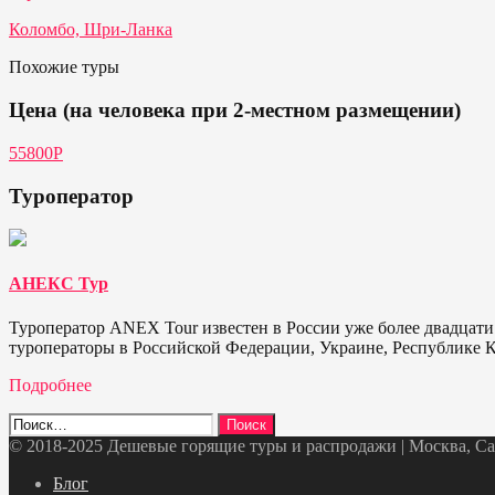
Коломбо, Шри-Ланка
Похожие туры
Цена (на человека при 2-местном размещении)
55800Р
Туроператор
АНЕКС Тур
Туроператор ANEX Tour известен в России уже более двадцати
туроператоры в Российской Федерации, Украине, Республике К
Подробнее
Найти:
© 2018-2025 Дешевые горящие туры и распродажи | Москва, Санк
Telegram
VK
OK
Twitter
Блог