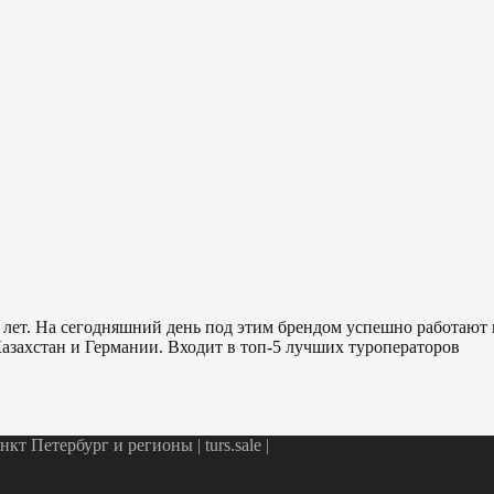
 лет. На сегодняшний день под этим брендом успешно работают
азахстан и Германии. Входит в топ-5 лучших туроператоров
т Петербург и регионы | turs.sale
|