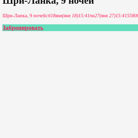
Шри-Ланка, 9 ночей
Шри-Ланка, 9 ночей
сб
18
янв
(янв 18)
15:41
пн
27
(янв 27)
15:41
5580
Забронировать