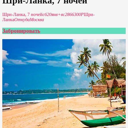
Шри-Ланка, 7 ночей
Шри-Ланка, 7 ночей
сб
20
янв
+
вс
28
66300Р
Шри-
Ланка
Откуда
Москва
Забронировать