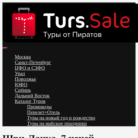
Skip
to
content
Поиск и бронирование туров онлайн от всех туроператоров.
Горящие туры из Москвы, Спб и Регионов 2025 ✈ Turs.sale
Низкие цены на путевки 3-7-10 ночей все включено, отдых на
Москва
море. Распродажа экскурсионных и горнолыжных туров.
Санкт-Петербург
Обновление каждый день. Официальный сайт Тур Сейл
ЦФО и СЗФО
Урал
Поволжье
ЮФО
Сибирь
Дальний Восток
Каталог Туров
Промокоды
Перелет+Отель
Туры на новый год и рождество
Туры на майские праздники
Telegram
VK
OK
Twitter