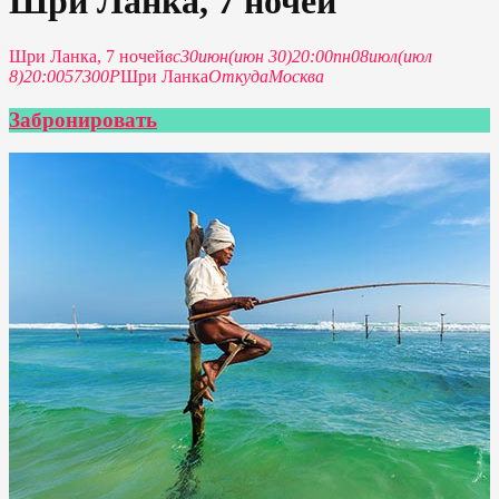
Шри Ланка, 7 ночей
Шри Ланка, 7 ночей
вс
30
июн
(июн 30)
20:00
пн
08
июл
(июл
8)
20:00
57300Р
Шри Ланка
Откуда
Москва
Забронировать