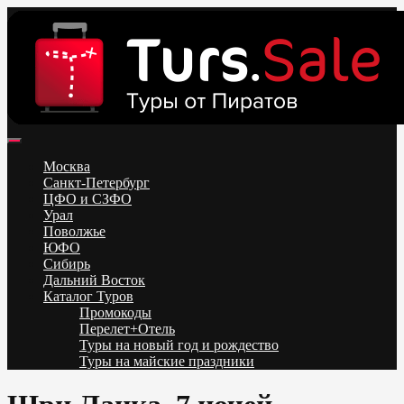
Skip
to
content
Поиск и бронирование туров онлайн от всех туроператоров.
Горящие туры из Москвы, Спб и Регионов 2025 ✈ Turs.sale
Низкие цены на путевки 3-7-10 ночей все включено, отдых на
Москва
море. Распродажа экскурсионных и горнолыжных туров.
Санкт-Петербург
Обновление каждый день. Официальный сайт Тур Сейл
ЦФО и СЗФО
Урал
Поволжье
ЮФО
Сибирь
Дальний Восток
Каталог Туров
Промокоды
Перелет+Отель
Туры на новый год и рождество
Туры на майские праздники
Telegram
VK
OK
Twitter