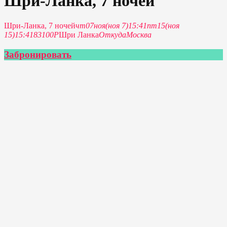
Шри-Ланка, 7 ночей
Шри-Ланка, 7 ночей
чт
07
ноя
(ноя 7)
15:41
пт
15
(ноя
15)
15:41
83100Р
Шри Ланка
Откуда
Москва
Забронировать