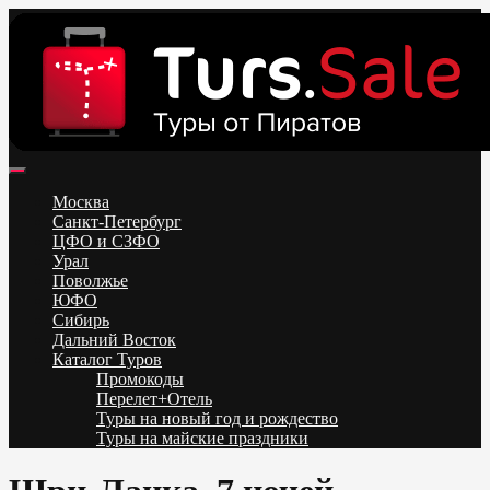
Skip
to
content
Поиск и бронирование туров онлайн от всех туроператоров.
Горящие туры из Москвы, Спб и Регионов 2025 ✈ Turs.sale
Низкие цены на путевки 3-7-10 ночей все включено, отдых на
Москва
море. Распродажа экскурсионных и горнолыжных туров.
Санкт-Петербург
Обновление каждый день. Официальный сайт Тур Сейл
ЦФО и СЗФО
Урал
Поволжье
ЮФО
Сибирь
Дальний Восток
Каталог Туров
Промокоды
Перелет+Отель
Туры на новый год и рождество
Туры на майские праздники
Telegram
VK
OK
Twitter