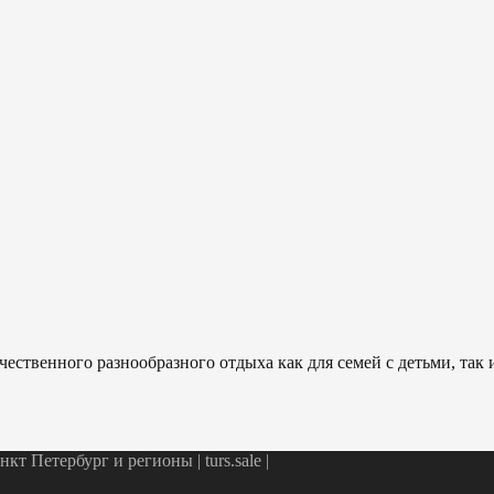
ественного разнообразного отдыха как для семей с детьми, так
т Петербург и регионы | turs.sale
|