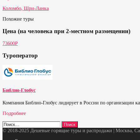
Коломбо, Шри-Ланка
Похожие туры
Цена (на человека при 2-местном размещении)
73600Р
Туроператор
Библио-Глобус
Компания Библио-Глобус лидирует в России по организации кач
Подробнее
Найти:
© 2018-2025 Дешевые горящие туры и распродажи | Москва, Санк
Telegram
VK
OK
Twitter