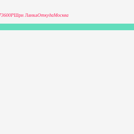
73600Р
Шри Ланка
Откуда
Москва