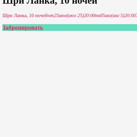
Шри Ланка, 10 ночей
Шри Ланка, 10 ночей
чт
25
июл
(июл 25)
20:00
пн
05
авг
(авг 5)
20:00
Забронировать