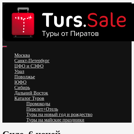
Skip
to
content
Поиск и бронирование туров онлайн от всех туроператоров.
Горящие туры из Москвы, Спб и Регионов 2025 ✈ Turs.sale
Низкие цены на путевки 3-7-10 ночей все включено, отдых на
Москва
море. Распродажа экскурсионных и горнолыжных туров.
Санкт-Петербург
Обновление каждый день. Официальный сайт Тур Сейл
ЦФО и СЗФО
Урал
Поволжье
ЮФО
Сибирь
Дальний Восток
Каталог Туров
Промокоды
Перелет+Отель
Туры на новый год и рождество
Туры на майские праздники
Telegram
VK
OK
Twitter