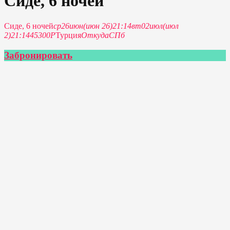
Сиде, 6 ночей
Сиде, 6 ночей
ср
26
июн
(июн 26)
21:14
вт
02
июл
(июл
2)
21:14
45300Р
Турция
Откуда
СПб
Забронировать