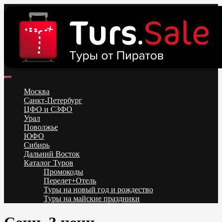
Skip
to
content
Поиск и бронирование туров онлайн от всех туроператоров.
Горящие туры из Москвы, Спб и Регионов 2025 ✈ Turs.sale
Низкие цены на путевки 3-7-10 ночей все включено, отдых на
Москва
море. Распродажа экскурсионных и горнолыжных туров.
Санкт-Петербург
Обновление каждый день. Официальный сайт Тур Сейл
ЦФО и СЗФО
Урал
Поволжье
ЮФО
Сибирь
Дальний Восток
Каталог Туров
Промокоды
Перелет+Отель
Туры на новый год и рождество
Туры на майские праздники
Telegram
VK
OK
Twitter