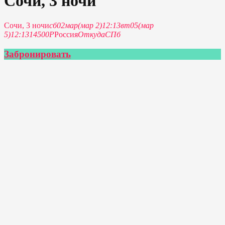
Сочи, 3 ночи
Сочи, 3 ночи
сб
02
мар
(мар 2)
12:13
вт
05
(мар
5)
12:13
14500Р
Россия
Откуда
СПб
Забронировать