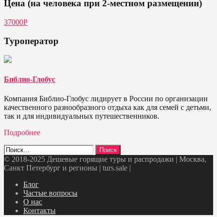
Цена (на человека при 2-местном размещении)
37000Р
Туроператор
Библио-Глобус
Компания Библио-Глобус лидирует в России по организации
качественного разнообразного отдыха как для семей с детьми,
так и для индивидуальных путешественников.
Подробнее
Найти:
© 2018-2025 Дешевые горящие туры и распродажи | Москва,
Санкт Петербург и регионы | turs.sale
|
Telegram
VK
OK
Twitter
Блог
Частые вопросы
О нас
Контакты