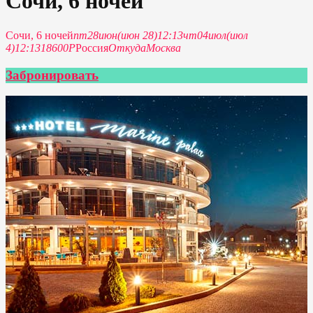
Сочи, 6 ночей
Сочи, 6 ночей
пт
28
июн
(июн 28)
12:13
чт
04
июл
(июл
4)
12:13
18600Р
Россия
Откуда
Москва
Забронировать