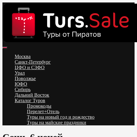
Skip
to
content
Поиск и бронирование туров онлайн от всех туроператоров.
Горящие туры из Москвы, Спб и Регионов 2025 ✈ Turs.sale
Низкие цены на путевки 3-7-10 ночей все включено, отдых на
Москва
море. Распродажа экскурсионных и горнолыжных туров.
Санкт-Петербург
Обновление каждый день. Официальный сайт Тур Сейл
ЦФО и СЗФО
Урал
Поволжье
ЮФО
Сибирь
Дальний Восток
Каталог Туров
Промокоды
Перелет+Отель
Туры на новый год и рождество
Туры на майские праздники
Telegram
VK
OK
Twitter