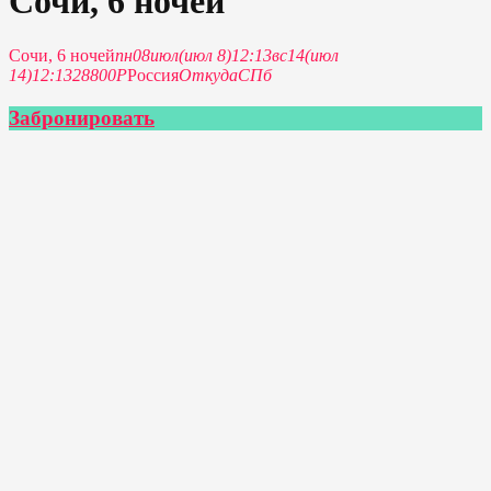
Сочи, 6 ночей
Сочи, 6 ночей
пн
08
июл
(июл 8)
12:13
вс
14
(июл
14)
12:13
28800Р
Россия
Откуда
СПб
Забронировать