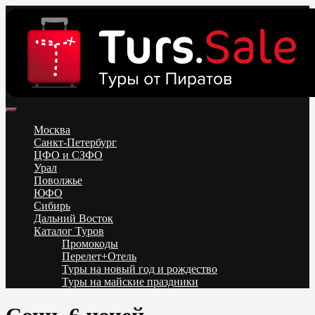
Skip
to
content
Поиск и бронирование туров онлайн от всех туроператоров.
Горящие туры из Москвы, Спб и Регионов 2025 ✈ Turs.sale
Низкие цены на путевки 3-7-10 ночей все включено, отдых на
Москва
море. Распродажа экскурсионных и горнолыжных туров.
Санкт-Петербург
Обновление каждый день. Официальный сайт Тур Сейл
ЦФО и СЗФО
Урал
Поволжье
ЮФО
Сибирь
Дальний Восток
Каталог Туров
Промокоды
Перелет+Отель
Туры на новый год и рождество
Туры на майские праздники
Telegram
VK
OK
Twitter