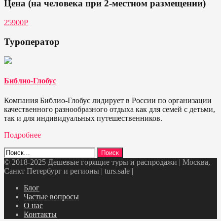
Цена (на человека при 2-местном размещении)
25900Р
Туроператор
Библио-Глобус
Компания Библио-Глобус лидирует в России по организации
качественного разнообразного отдыха как для семей с детьми,
так и для индивидуальных путешественников.
Подробнее
Найти:
© 2018-2025 Дешевые горящие туры и распродажи | Москва,
Санкт Петербург и регионы | turs.sale
|
Telegram
VK
OK
Twitter
Блог
Частые вопросы
О нас
Контакты