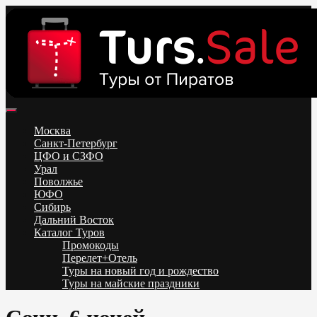
Skip
to
content
Поиск и бронирование туров онлайн от всех туроператоров.
Горящие туры из Москвы, Спб и Регионов 2025 ✈ Turs.sale
Низкие цены на путевки 3-7-10 ночей все включено, отдых на
Москва
море. Распродажа экскурсионных и горнолыжных туров.
Санкт-Петербург
Обновление каждый день. Официальный сайт Тур Сейл
ЦФО и СЗФО
Урал
Поволжье
ЮФО
Сибирь
Дальний Восток
Каталог Туров
Промокоды
Перелет+Отель
Туры на новый год и рождество
Туры на майские праздники
Telegram
VK
OK
Twitter