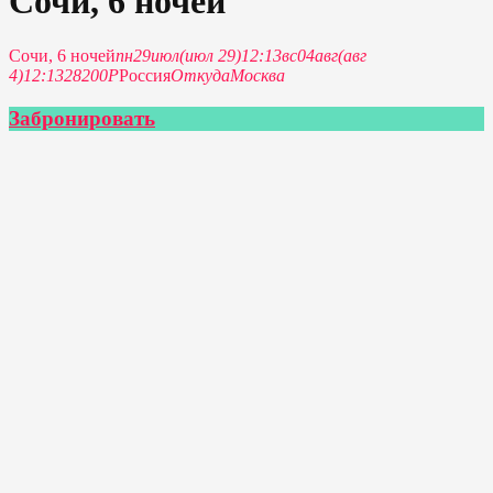
Сочи, 6 ночей
Сочи, 6 ночей
пн
29
июл
(июл 29)
12:13
вс
04
авг
(авг
4)
12:13
28200Р
Россия
Откуда
Москва
Забронировать