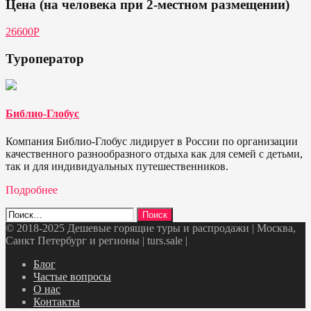
Цена (на человека при 2-местном размещении)
26600Р
Туроператор
Библио-Глобус
Компания Библио-Глобус лидирует в России по организации
качественного разнообразного отдыха как для семей с детьми,
так и для индивидуальных путешественников.
Подробнее
Найти:
© 2018-2025 Дешевые горящие туры и распродажи | Москва,
Санкт Петербург и регионы | turs.sale
|
Telegram
VK
OK
Twitter
Блог
Частые вопросы
О нас
Контакты