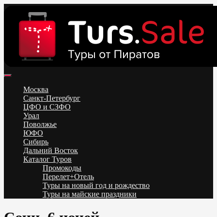
Skip
to
content
Поиск и бронирование туров онлайн от всех туроператоров.
Горящие туры из Москвы, Спб и Регионов 2025 ✈ Turs.sale
Низкие цены на путевки 3-7-10 ночей все включено, отдых на
Москва
море. Распродажа экскурсионных и горнолыжных туров.
Санкт-Петербург
Обновление каждый день. Официальный сайт Тур Сейл
ЦФО и СЗФО
Урал
Поволжье
ЮФО
Сибирь
Дальний Восток
Каталог Туров
Промокоды
Перелет+Отель
Туры на новый год и рождество
Туры на майские праздники
Telegram
VK
OK
Twitter