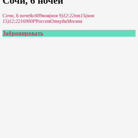
Сочи, 6 ночей
Сочи, 6 ночей
сб
09
ноя
(ноя 9)
12:22
пт
15
(ноя
15)
12:22
16900Р
Россия
Откуда
Москва
Забронировать