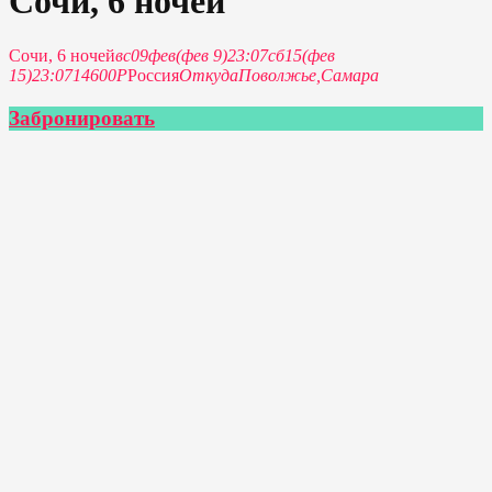
Сочи, 6 ночей
Сочи, 6 ночей
вс
09
фев
(фев 9)
23:07
сб
15
(фев
15)
23:07
14600Р
Россия
Откуда
Поволжье,
Самара
Забронировать