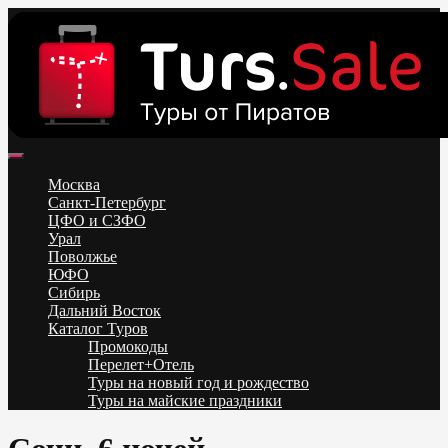
Skip
to
content
Поиск и бронирование туров онлайн от всех туроператоров.
Горящие туры из Москвы, Спб и Регионов 2025 ✈ Turs.sale
Низкие цены на путевки 3-7-10 ночей все включено, отдых на
Москва
море. Распродажа экскурсионных и горнолыжных туров.
Санкт-Петербург
Обновление каждый день. Официальный сайт Тур Сейл
ЦФО и СЗФО
Урал
Поволжье
ЮФО
Сибирь
Дальний Восток
Каталог Туров
Промокоды
Перелет+Отель
Туры на новый год и рождество
Туры на майские праздники
Telegram
VK
OK
Twitter