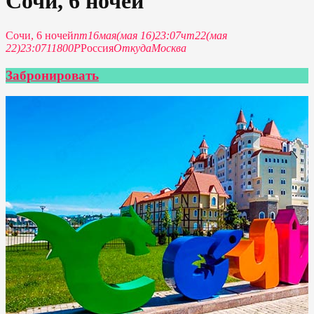
Сочи, 6 ночей
Сочи, 6 ночей
пт
16
мая
(мая 16)
23:07
чт
22
(мая
22)
23:07
11800P
Россия
Откуда
Москва
Забронировать