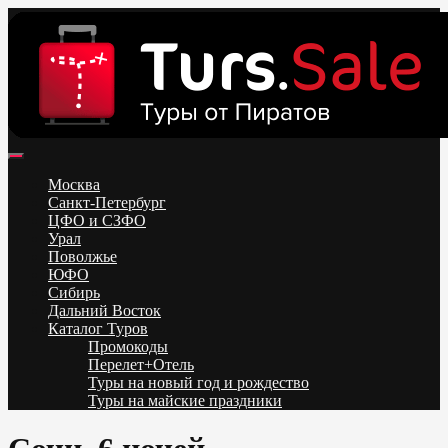
Skip
to
content
Поиск и бронирование туров онлайн от всех туроператоров.
Горящие туры из Москвы, Спб и Регионов 2025 ✈ Turs.sale
Низкие цены на путевки 3-7-10 ночей все включено, отдых на
Москва
море. Распродажа экскурсионных и горнолыжных туров.
Санкт-Петербург
Обновление каждый день. Официальный сайт Тур Сейл
ЦФО и СЗФО
Урал
Поволжье
ЮФО
Сибирь
Дальний Восток
Каталог Туров
Промокоды
Перелет+Отель
Туры на новый год и рождество
Туры на майские праздники
Telegram
VK
OK
Twitter